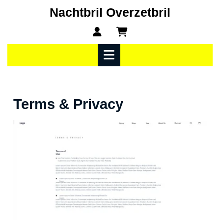
Ga
Nachtbril Overzetbril
naar
Mijn
winkelwagen
de
account
inhoud
Open
menu
Terms & Privacy