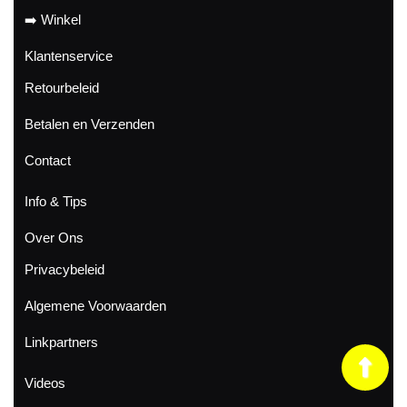
➡️ Winkel
Klantenservice
Retourbeleid
Betalen en Verzenden
Contact
Info & Tips
Over Ons
Privacybeleid
Algemene Voorwaarden
Linkpartners
Ter
Videos
naa