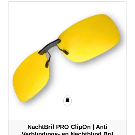
NachtBril PRO ClipOn | Anti
Verblindings- en Nachtblind Bril