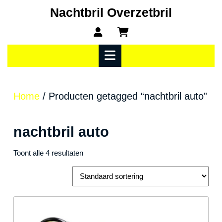
Ga
Nachtbril Overzetbril
naar
Mijn
winkelwagen
de
account
inhoud
Open
menu
Home
/ Producten getagged “nachtbril auto”
nachtbril auto
Toont alle 4 resultaten