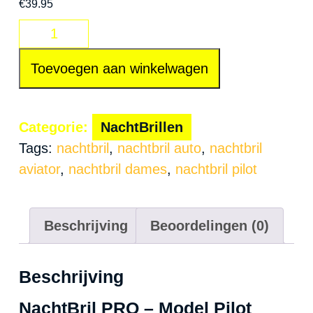
€
39.95
NachtBril
PRO
Toevoegen aan winkelwagen
Pilot
|
Anti
Categorie:
NachtBrillen
Verblindings-
Tags:
nachtbril
,
nachtbril auto
,
nachtbril
en
aviator
,
nachtbril dames
,
nachtbril pilot
Nachtblind
Bril
aantal
Beschrijving
Beoordelingen (0)
Beschrijving
NachtBril PRO – Model Pilot