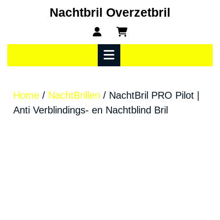
Ga
Nachtbril Overzetbril
naar
Mijn
winkelwagen
de
account
inhoud
Open
menu
Home
/
NachtBrillen
/ NachtBril PRO Pilot |
Anti Verblindings- en Nachtblind Bril