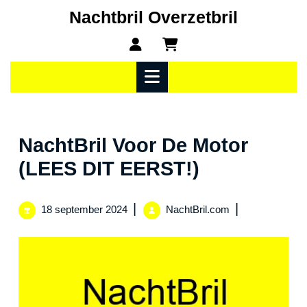
Ga
Nachtbril Overzetbril
naar
Mijn
winkelwagen
de
account
inhoud
Open
menu
NachtBril Voor De Motor
(LEES DIT EERST!)
18
NachtBril
|
|
18 september 2024
NachtBril.com
september
Voor
2024
De
Motor
(LEES
DIT
EERST!)