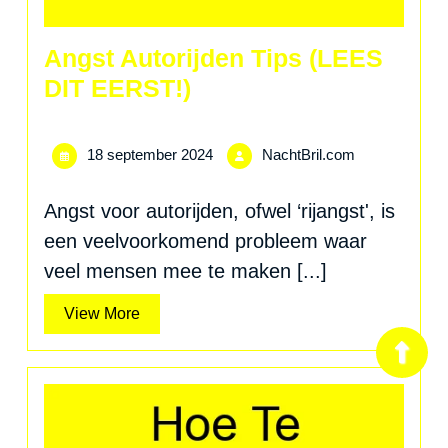
Angst Autorijden Tips (LEES
DIT EERST!)
18
NachtBril.com
18 september 2024
NachtBril.com
september
2024
Angst voor autorijden, ofwel ‘rijangst', is
een veelvoorkomend probleem waar
veel mensen mee te maken [...]
View
View More
More
Ter
naa
bov