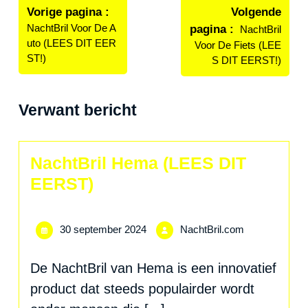
navigatie
Vorige pagina
Volgende
NachtBril Voor De A
pagina
NachtBril
uto (LEES DIT EER
Voor De Fiets (LEE
ST!)
S DIT EERST!)
Verwant bericht
NachtBril Hema (LEES DIT
EERST)
30
NachtBril.com
30 september 2024
NachtBril.com
september
2024
De NachtBril van Hema is een innovatief
product dat steeds populairder wordt