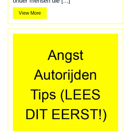
onder mensen die [...]
View
View More
More